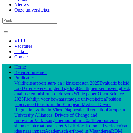
Nieuws
Onze universiteiten
VLIR
Vacatures
Linken
Contact
Home
Beleidsdomeinen
Publicaties
Validiteitsrapport start- en ijkingstoesten 2025
Evaluatie beleid
rond Grensoverschrijdend gedrag
Richtlijnen kennisveiligheid,
dual use en misbruik onderzoek
White paper Open Science
2025
Richtlijn voor bewaarstrategie universiteiten
Position
paper: need to reform the European Medical Device
Regulation & the In Vitro Diagnostics Regulation
European
University Alliances: Drivers of Change and
Innovation
Verkiezingsmemorandum 2024
Pleidooi voor
slimmer internationaliseren
VLIR.docs
Koloniaal verleden
Van
idee naar impact
Academisch erfgoed in Vlaanderen
RDM –