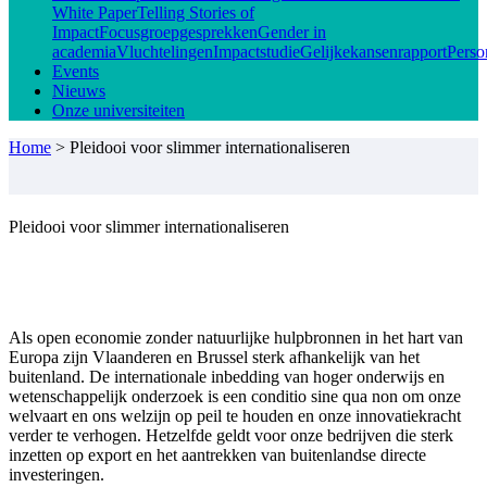
White Paper
Telling Stories of
Impact
Focusgroepgesprekken
Gender in
academia
Vluchtelingen
Impactstudie
Gelijkekansenrapport
Perso
Events
Nieuws
Onze universiteiten
Home
>
Pleidooi voor slimmer internationaliseren
Pleidooi voor slimmer internationaliseren
Als open economie zonder natuurlijke hulpbronnen in het hart van
Europa zijn Vlaanderen en Brussel sterk afhankelijk van het
buitenland. De internationale inbedding van hoger onderwijs en
wetenschappelijk onderzoek is een conditio sine qua non om onze
welvaart en ons welzijn op peil te houden en onze innovatiekracht
verder te verhogen. Hetzelfde geldt voor onze bedrijven die sterk
inzetten op export en het aantrekken van buitenlandse directe
investeringen.