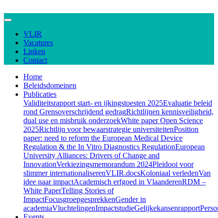
VLIR
Vacatures
Linken
Contact
Home
Beleidsdomeinen
Publicaties
Validiteitsrapport start- en ijkingstoesten 2025
Evaluatie beleid
rond Grensoverschrijdend gedrag
Richtlijnen kennisveiligheid,
dual use en misbruik onderzoek
White paper Open Science
2025
Richtlijn voor bewaarstrategie universiteiten
Position
paper: need to reform the European Medical Device
Regulation & the In Vitro Diagnostics Regulation
European
University Alliances: Drivers of Change and
Innovation
Verkiezingsmemorandum 2024
Pleidooi voor
slimmer internationaliseren
VLIR.docs
Koloniaal verleden
Van
idee naar impact
Academisch erfgoed in Vlaanderen
RDM –
White Paper
Telling Stories of
Impact
Focusgroepgesprekken
Gender in
academia
Vluchtelingen
Impactstudie
Gelijkekansenrapport
Perso
Events